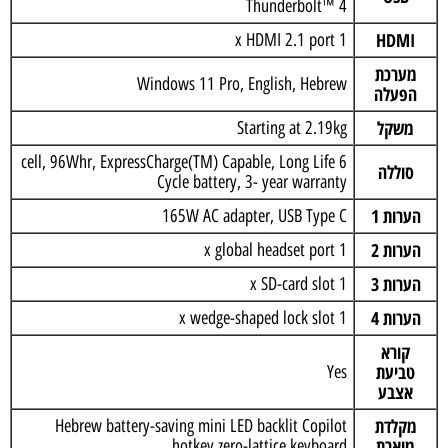
Thunderbolt™ 4
HDMI
1 x HDMI 2.1 port
מערכת
Windows 11 Pro, English, Hebrew
הפעלה
משקל
Starting at 2.19kg
6 cell, 96Whr, ExpressCharge(TM) Capable, Long Life
סוללה
Cycle battery, 3- year warranty
הערות 1
165W AC adapter, USB Type C
הערות 2
1 x global headset port
הערות 3
1 x SD-card slot
הערות 4
1 x wedge-shaped lock slot
קורא
טביעת
Yes
אצבע
מקלדת
Hebrew battery-saving mini LED backlit Copilot
מוארת
hotkey zero-lattice keyboard