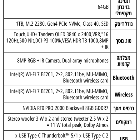
תמיכה
בזיכרון
64GB
מקסימלי
גודל דיסק
1TB, M.2 2280, Gen4 PCIe NVMe, Class 40, SED
16",Touch,UHD+ Tandem OLED 3840 x 2400,VRR
סוג מסך
120Hz,500 Nit,DCI-P3 100%,VESA HDR TB 1000,8MP
+ IR
מצלמה
8MP RGB + IR Camera, Dual-array microphones
קדמית
Intel(R) Wi-Fi 7 BE201, 2×2, 802.11be, MU-MIMO,
Bluetooth
Bluetooth wireless card
Intel(R) Wi-Fi 7 BE201, 2×2, 802.11be, MU-MIMO,
Wireless
Bluetooth wireless card
כרטיס מסך
NVIDIA RTX PRO 2000 Blackwell 8GB GDDR7
Stereo woofer 3 W x 2 and stereo tweeter 2.5 W x 2
רמקולים
= 11 W total peak, Dolby Atmos
2 x USB Type-C Thunderbolt™ 5/1 x USB Type-C
USB