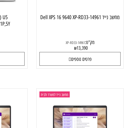
Dell XPS 16 9640 XP-RD33
C14250) U5
1T,W11P,5Y
מק"ט:
XP-RD33-14961
0
13,390
₪
פרטים נוספים
פרטי
מחשב נייד למשרד ולבית