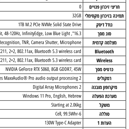
מעבד
Intel Core Ultra 9 285H (16 Cores, up to 5.4GHz Turbo)
נפח זיכרון
32GB, LPDDR5X, 7467MT/s, integrated, dual channel
י זיכרון פנויים
0
בזיכרון מקסימלי
32GB
גודל דיסק
1TB M.2 PCIe NVMe Solid State Drive
סוג מסך
16.3", Touch 4K OLED, 400 nit, 48-120Hz, InfinityEdge, Low Blue Light
למה קדמית
acial Recognition, TNR, Camera Shutter, Microphone
Bluetoot
i 6E AX211, 2×2, 802.11ax, Bluetooth 5.3 wireless card
Wireless
i 6E AX211, 2×2, 802.11ax, Bluetooth 5.3 wireless card
רטיס מסך
NVIDIA GeForce RTX 5060, 8GB GDDR7, 45W
רמקולים
2 x 2W Speakers, Waves MaxxAudio® Pro audio output processing
רופון מובנה
2 Digital Array Microphones
רכת הפעלה
Windows 11 Pro, English, Hebrew
משקל
Starting at 2.06kg