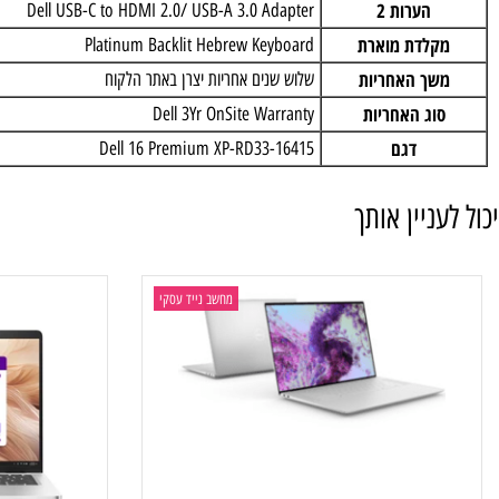
סוללה
6-Cell, 99.5Whr
הערות 1
130W Type-C Adapter
הערות 2
Dell USB-C to HDMI 2.0/ USB-A 3.0 Adapter
לדת מוארת
Platinum Backlit Hebrew Keyboard
ך האחריות
שלוש שנים אחריות יצרן באתר הלקוח
וג האחריות
Dell 3Yr OnSite Warranty
דגם
Dell 16 Premium XP-RD33-16415
ניין אותך
מחשב נייד עסקי