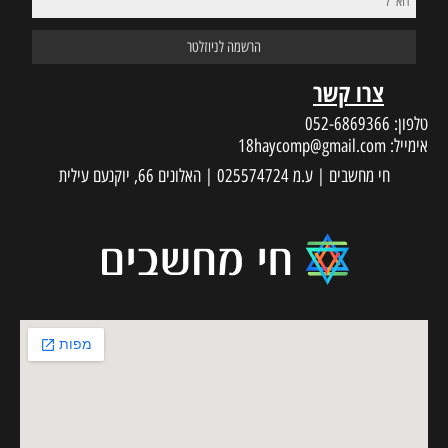
צרו קשר
טלפון:
052-6869366
אימייל:
18haycomp@gmail.com
חי מחשבים | ע.מ 025574724 | האלונים 66, יוקנעם עילית