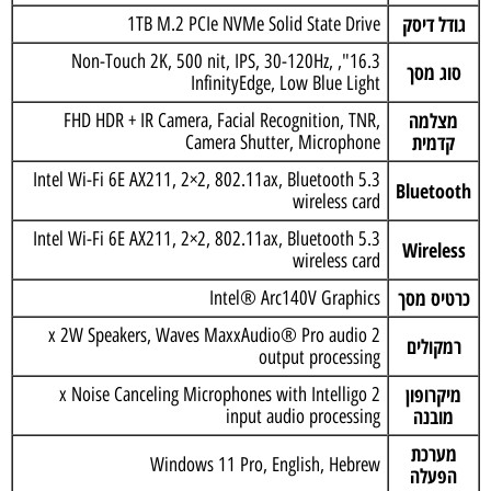
גודל דיסק
1TB M.2 PCIe NVMe Solid State Drive
16.3", Non-Touch 2K, 500 nit, IPS, 30-120Hz,
סוג מסך
InfinityEdge, Low Blue Light
מצלמה
FHD HDR + IR Camera, Facial Recognition, TNR,
קדמית
Camera Shutter, Microphone
Intel Wi-Fi 6E AX211, 2×2, 802.11ax, Bluetooth 5.3
Bluetooth
wireless card
Intel Wi-Fi 6E AX211, 2×2, 802.11ax, Bluetooth 5.3
Wireless
wireless card
כרטיס מסך
Intel® Arc140V Graphics
2 x 2W Speakers, Waves MaxxAudio® Pro audio
רמקולים
output processing
מיקרופון
2 x Noise Canceling Microphones with Intelligo
מובנה
input audio processing
מערכת
Windows 11 Pro, English, Hebrew
הפעלה