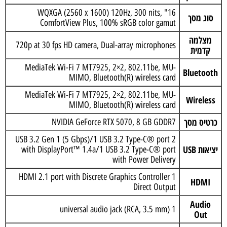
16" WQXGA (2560 x 1600) 120Hz, 300 nits,
סוג מסך
ComfortView Plus, 100% sRGB color gamut
מצלמה
720p at 30 fps HD camera, Dual-array microphones
קדמית
MediaTek Wi-Fi 7 MT7925, 2×2, 802.11be, MU-
Bluetooth
MIMO, Bluetooth(R) wireless card
MediaTek Wi-Fi 7 MT7925, 2×2, 802.11be, MU-
Wireless
MIMO, Bluetooth(R) wireless card
כרטיס מסך
NVIDIA GeForce RTX 5070, 8 GB GDDR7
2 USB 3.2 Gen 1 (5 Gbps)/1 USB 3.2 Type-C® port
יציאות USB
with DisplayPort™ 1.4a/1 USB 3.2 Type-C® port
with Power Delivery
1 HDMI 2.1 port with Discrete Graphics Controller
HDMI
Direct Output
Audio
1 universal audio jack (RCA, 3.5 mm)
Out