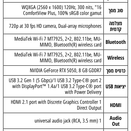
16" WQXGA (2560 x 1600) 120Hz, 300 nits,
סוג מסך
ComfortView Plus, 100% sRGB color gamut
מצלמה
720p at 30 fps HD camera, Dual-array microphones
קדמית
MediaTek Wi-Fi 7 MT7925, 2×2, 802.11be, MU-
Bluetooth
MIMO, Bluetooth(R) wireless card
MediaTek Wi-Fi 7 MT7925, 2×2, 802.11be, MU-
Wireless
MIMO, Bluetooth(R) wireless card
כרטיס מסך
NVIDIA GeForce RTX 5050, 8 GB GDDR7
2 USB 3.2 Gen 1 (5 Gbps)/1 USB 3.2 Type-C® port
יציאות USB
with DisplayPort™ 1.4a/1 USB 3.2 Type-C® port
with Power Delivery
1 HDMI 2.1 port with Discrete Graphics Controller
HDMI
Direct Output
Audio
1 universal audio jack (RCA, 3.5 mm)
Out