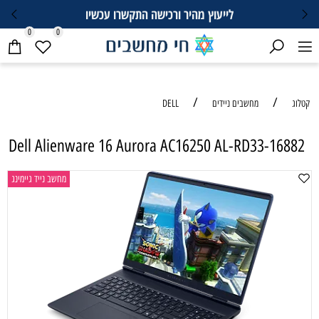
לייעוץ מהיר ורכישה התקשרו עכשיו
0
0
/
/
קטלוג
מחשבים ניידים
DELL
Dell Alienware 16 Aurora AC16250 AL-RD33-16882
מחשב נייד גיימינג