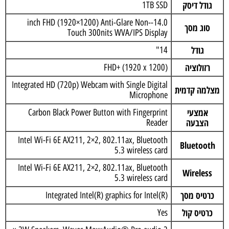
גודל דיסק
1TB SSD
14.0-inch FHD (1920×1200) Anti-Glare Non-
סוג מסך
Touch 300nits WVA/IPS Display
גודל
14"
רזולוציה
FHD+ (1920 x 1200)
Integrated HD (720p) Webcam with Single Digital
מצלמה קדמית
Microphone
אמצעי
Carbon Black Power Button with Fingerprint
הצבעה
Reader
Intel Wi-Fi 6E AX211, 2×2, 802.11ax, Bluetooth
Bluetooth
5.3 wireless card
Intel Wi-Fi 6E AX211, 2×2, 802.11ax, Bluetooth
Wireless
5.3 wireless card
כרטיס מסך
Integrated Intel(R) graphics for Intel(R)
כרטיס קול
Yes