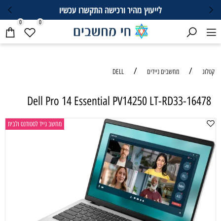
לייעוץ מהיר ורכישה התקשרו עכשיו
0
0
/
/
קטלוג
מחשבים ניידים
DELL
Dell Pro 14 Essential PV14250 LT-RD33-16478
מחשב נייד לסטודנט ולבית