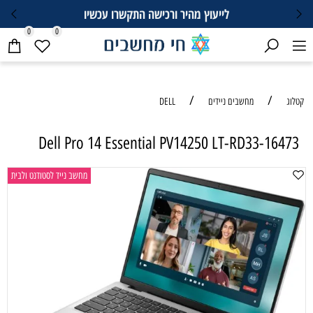
לייעוץ מהיר ורכישה התקשרו עכשיו
0
0
/
/
קטלוג
מחשבים ניידים
DELL
Dell Pro 14 Essential PV14250 LT-RD33-16473
מחשב נייד לסטודנט ולבית