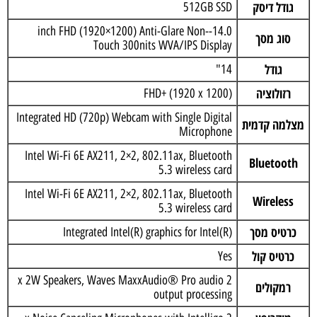
גודל דיסק
512GB SSD
14.0-inch FHD (1920×1200) Anti-Glare Non-
סוג מסך
Touch 300nits WVA/IPS Display
גודל
14"
רזולוציה
FHD+ (1920 x 1200)
Integrated HD (720p) Webcam with Single Digital
מצלמה קדמית
Microphone
Intel Wi-Fi 6E AX211, 2×2, 802.11ax, Bluetooth
Bluetooth
5.3 wireless card
Intel Wi-Fi 6E AX211, 2×2, 802.11ax, Bluetooth
Wireless
5.3 wireless card
כרטיס מסך
Integrated Intel(R) graphics for Intel(R)
כרטיס קול
Yes
2 x 2W Speakers, Waves MaxxAudio® Pro audio
רמקולים
output processing