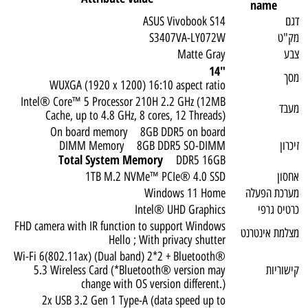
name
דגם
ASUS Vivobook S14
מק"ט
S3407VA-LY072W
צבע
Matte Gray
"14
מסך
WUXGA (1920 x 1200) 16:10 aspect ratio
Intel® Core™ 5 Processor 210H 2.2 GHz (12MB
מעבד
Cache, up to 4.8 GHz, 8 cores, 12 Threads)
On board memory 8GB DDR5 on board
זיכרון
DIMM Memory 8GB DDR5 SO-DIMM
Total System Memory
DDR5 16GB
אחסון
1TB M.2 NVMe™ PCIe® 4.0 SSD
מערכת הפעלה
Windows 11 Home
כרטיס גרפי
Intel® UHD Graphics
FHD camera with IR function to support Windows
מצלמת אינטרנט
Hello ; With privacy shutter
Wi-Fi 6(802.11ax) (Dual band) 2*2 + Bluetooth®
קישוריות
5.3 Wireless Card (*Bluetooth® version may
change with OS version different.)
2x USB 3.2 Gen 1 Type-A (data speed up to