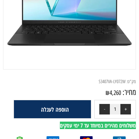
מק"ט:
S3407VA-LY072W
מחיר:
₪
4,260
הוספה לעגלה
משלוחים מהירים במיוחד עד 7 ימי עסקים