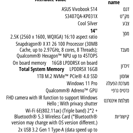
name
דגם
ASUS Vivobook S14
מק"ט
S3407QA-KP031X
צבע
Cool Silver
"14
מסך
2.5K (2560 x 1600, WQXGA) 16:10 aspect ratio
Snapdragon® X X1 26 100 Processor (30MB
מעבד
Cache, up to 2.97GHz, 8 cores, 8 Threads);
Qualcomm® Hexagon™ NPU up to 45TOPS
On board memory 16GB LPDDR5X on board
זיכרון
Total System Memory
LPDDR5X 16GB
אחסון
1TB M.2 NVMe™ PCIe® 4.0 SSD
מערכת הפעלה
Windows 11 Pro
כרטיס גרפי
Qualcomm® Adreno™ GPU
FHD camera with IR function to support Windows
מצלמת אינטרנט
Hello ; With privacy shutter
Wi-Fi 6E(802.11ax) (Triple band) 2*2 +
קישוריות
Bluetooth® 5.3 Wireless Card (*Bluetooth®
version may change with OS version different.)
2x USB 3.2 Gen 1 Type-A (data speed up to