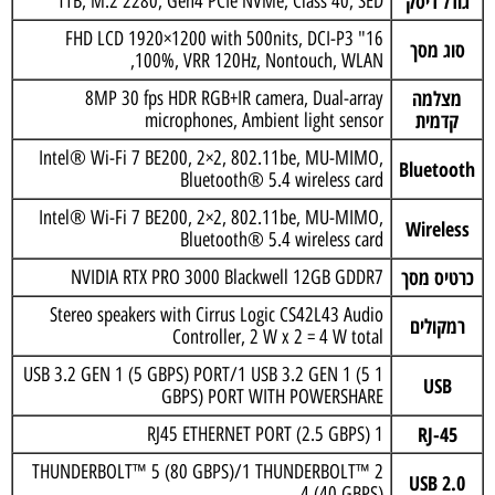
גודל דיסק
1TB, M.2 2280, Gen4 PCIe NVMe, Class 40, SED
16" FHD LCD 1920×1200 with 500nits, DCI-P3
סוג מסך
100%, VRR 120Hz, Nontouch, WLAN,
מצלמה
8MP 30 fps HDR RGB+IR camera, Dual-array
קדמית
microphones, Ambient light sensor
Intel® Wi-Fi 7 BE200, 2×2, 802.11be, MU-MIMO,
Bluetooth
Bluetooth® 5.4 wireless card
Intel® Wi-Fi 7 BE200, 2×2, 802.11be, MU-MIMO,
Wireless
Bluetooth® 5.4 wireless card
כרטיס מסך
NVIDIA RTX PRO 3000 Blackwell 12GB GDDR7
Stereo speakers with Cirrus Logic CS42L43 Audio
רמקולים
Controller, 2 W x 2 = 4 W total
1 USB 3.2 GEN 1 (5 GBPS) PORT/1 USB 3.2 GEN 1 (5
USB
GBPS) PORT WITH POWERSHARE
RJ-45
1 RJ45 ETHERNET PORT (2.5 GBPS)
2 THUNDERBOLT™ 5 (80 GBPS)/1 THUNDERBOLT™
USB 2.0
4 (40 GBPS)