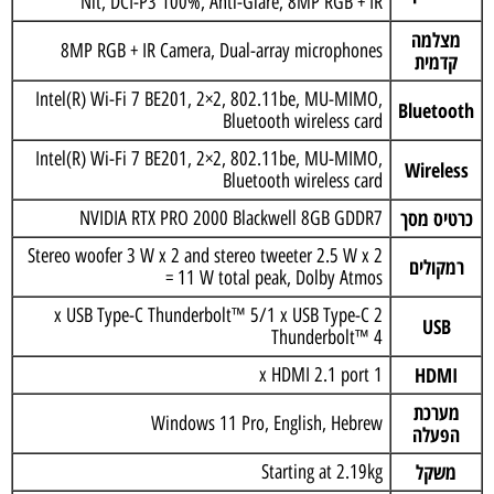
Nit, DCI-P3 100%, Anti-Glare, 8MP RGB + IR
מצלמה
8MP RGB + IR Camera, Dual-array microphones
קדמית
Intel(R) Wi-Fi 7 BE201, 2×2, 802.11be, MU-MIMO,
Bluetooth
Bluetooth wireless card
Intel(R) Wi-Fi 7 BE201, 2×2, 802.11be, MU-MIMO,
Wireless
Bluetooth wireless card
כרטיס מסך
NVIDIA RTX PRO 2000 Blackwell 8GB GDDR7
Stereo woofer 3 W x 2 and stereo tweeter 2.5 W x 2
רמקולים
= 11 W total peak, Dolby Atmos
2 x USB Type-C Thunderbolt™ 5/1 x USB Type-C
USB
Thunderbolt™ 4
HDMI
1 x HDMI 2.1 port
מערכת
Windows 11 Pro, English, Hebrew
הפעלה
משקל
Starting at 2.19kg