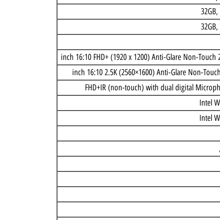
ntel Core Ul
FHD+IR (non-touch) with dual digital M
I
I