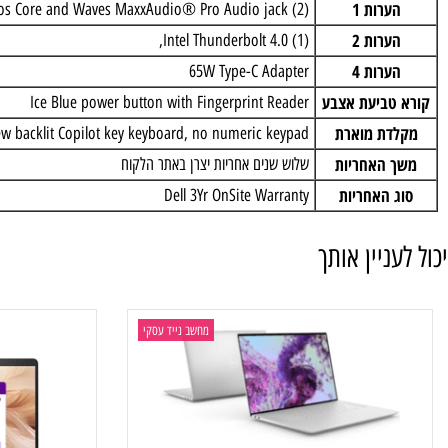
שקל
Starting Weight: 1.55kg
סוללה
4-Cell Battery, 64WHr (Integrated)
רות 1
(2) tuned speakers, audio processing by Dolby Atomos Core and Waves MaxxAudio® Pro Audio jack
רות 2
(1) Intel Thunderbolt 4.0,
רות 4
65W Type-C Adapter
ביעת אצבע
Ice Blue power button with Fingerprint Reader
ת מוארת
Hebrew backlit Copilot key keyboard, no numeric keypad
האחריות
שלוש שנים אחריות יצרן באתר הלקוח
 האחריות
Dell 3Yr OnSite Warranty
ניין אותך
מחשב נייד עסקי