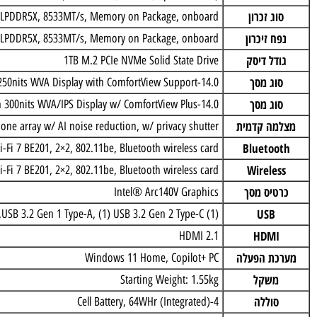
צבע
Ice Blue
מעבד
tra 7 processor 258V (12MB Cache, 8 cores, up to 4.8 GHz)
ג זכרון
32GB, LPDDR5X, 8533MT/s, Memory on Package, onboard
ח זיכרון
32GB, LPDDR5X, 8533MT/s, Memory on Package, onboard
דל דיסק
1TB M.2 PCIe NVMe Solid State Drive
וג מסך
14.0-inch 16:10 FHD+ (1920 x 1200) Anti-Glare Non-Touch 250nits WVA Display with ComfortView Support
וג מסך
14.0-inch 16:10 2.5K (2560×1600) Anti-Glare Non-Touch 300nits WVA/IPS Display w/ ComfortView Plus
ה קדמית
icrophone array w/ AI noise reduction, w/ privacy shutter
Blueto
ntel Wi-Fi 7 BE201, 2×2, 802.11be, Bluetooth wireless card
Wirele
ntel Wi-Fi 7 BE201, 2×2, 802.11be, Bluetooth wireless card
טיס מסך
Intel® Arc140V Graphics
USB
(1) USB 3.2 Gen 1 Type-A, (1) USB 3.2 Gen 2 Type-C,
HDM
HDMI 2.1
ת הפעלה
Windows 11 Home, Copilot+ PC