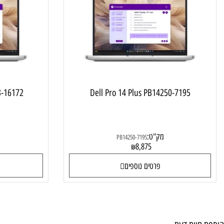
מחשב נייד למשרד ולבית
LT-RD33-16172
Dell Pro 14 Plus PB14250-7195
מק"ט:
מק"ט:
PB14250-7195
0
8,875
₪