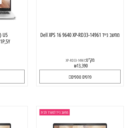
Dell XPS 16 9640 XP-RD33
C14250) U5
1T,W11P,5Y
מק"ט:
XP-RD33-14961
0
13,390
₪
פרטים נוספים
פרטי