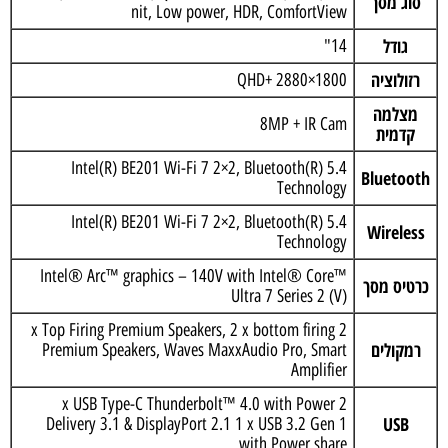
סוג מסך
nit, Low power, HDR, ComfortView
גודל
14"
רזולוציה
QHD+ 2880×1800
מצלמה
8MP + IR Cam
קדמית
Intel(R) BE201 Wi-Fi 7 2×2, Bluetooth(R) 5.4
Bluetooth
Technology
Intel(R) BE201 Wi-Fi 7 2×2, Bluetooth(R) 5.4
Wireless
Technology
Intel® Arc™ graphics – 140V with Intel® Core™
כרטיס מסך
Ultra 7 Series 2 (V)
2 x Top Firing Premium Speakers, 2 x bottom firing
רמקולים
Premium Speakers, Waves MaxxAudio Pro, Smart
Amplifier
2 x USB Type-C Thunderbolt™ 4.0 with Power
USB
Delivery 3.1 & DisplayPort 2.1 1 x USB 3.2 Gen 1
with Power share