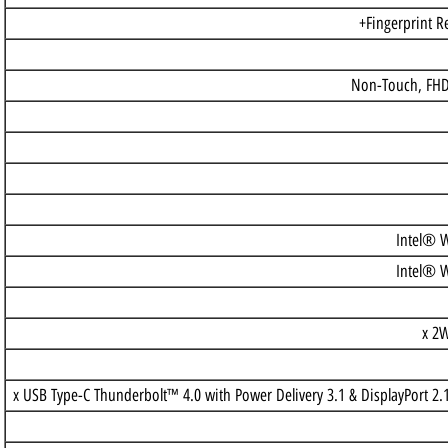
Intel(R) Core
Fingerp
In
In