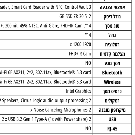
מעבד
(TM) Ultra 7 255U (12 TOPS NPU, 12 cores, up to 5.2 GHz)
ח זיכרון
16 GB: 1 x 16 GB, DDR5, 5600 MT/s
עי הצבעה
rint Reader, Smart Card Reader with NFC, Control Vault 3+
דל דיסק
512 GB SSD ZR 30
וג מסך
14", Non-Touch, FHD+, 300 nit, 45% NTSC, Anti-Glare, FHD+IR Cam
גודל
14"
זולוציה
1920 x 1200
מה קדמית
FHD+IR Cam
סך מגע
NO
Bluetoo
tel® Wi-Fi 6E AX211, 2×2, 802.11ax, Bluetooth® 5.3 card
Wireles
tel® Wi-Fi 6E AX211, 2×2, 802.11ax, Bluetooth® 5.3 card
טיס מסך
Intel Graphics
מקולים
2 x 2W Speakers, Cirrus Logic audio output processing
ופון מובנה
2 x Noise Canceling Microphones