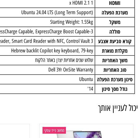
USB
2 x USB Type-C Thunderbolt™ 4.0 with Power Delivery 3.1 & DisplayPort 2.1 2 x USB 3.2 Gen 1 Type-A (1x with Power share)
RJ-45
NO
HDMI
1 x HDMI 2.1
כת הפעלה
Ubuntu 24.04 LTS (Long Term Support)
משקל
Starting Weight: 1.55kg
סוללה
3-cell, 55 Wh, ExpressCharge Capable, ExpressCharge Boost Capable
טביעת אצבע
rint Reader, Smart Card Reader with NFC, Control Vault 3+
דת מוארת
Hebrew backlit Copilot key keyboard, 79-key
 האחריות
שלוש שנים אחריות יצרן באתר הלקוח
 האחריות
Dell 3Yr OnSite Warranty
מערכת הפעלה
Ubuntu
 מסך סינון
14'
ניין אותך