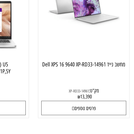
מחשב נייד עסקי
Dell XPS 16 9640 XP-RD33
C14250) U5
1T,W11P,5Y
מק"ט:
XP-RD33-14961
0
13,390
₪