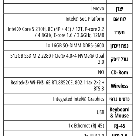
יצרן
Lenovo
לוח אם
Intel® SoC Platform
Intel® Core 5 210H, 8C (4P + 4E) / 12T, P-core 2.2
מעבד
/ 4.8GHz, E-core 1.6 / 3.6GHz, 12MB
נפח זיכרון
1x 16GB SO-DIMM DDR5-5600
512GB SSD M.2 2280 PCIe® 4.0×4 NVMe® Opal
גודל דיסק
2.0
CD-Rom
NO
Realtek® Wi-Fi® 6E RTL8852CE, 802.11ax 2×2 +
Wireless
BT5.3
כרטיס גרפי
Integrated Intel® Graphics
Keyboard
USB
& Mouse
RJ-45
1x Ethernet (RJ-45)