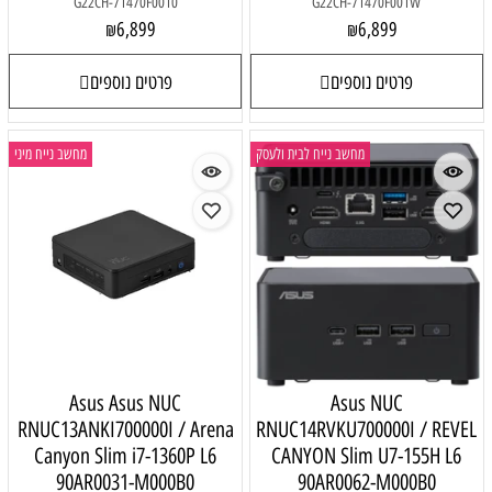
G22CH-71470F0010
G22CH-71470F001W
6,899
6,899
₪
₪
פרטים נוספים
פרטים נוספים
מחשב נייח לבית ולעסק
מחשב נייח מיני
Asus Asus NUC
Asus NUC
RNUC13ANKI700000I / Arena
RNUC14RVKU700000I / REVEL
Canyon Slim i7-1360P L6
CANYON Slim U7-155H L6
90AR0031-M000B0
90AR0062-M000B0