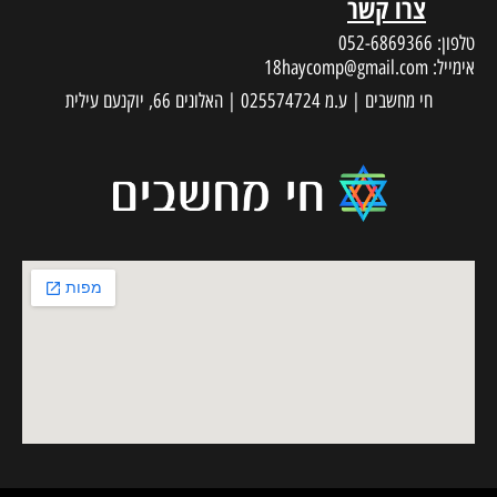
צרו קשר
טלפון:
052-6869366
אימייל:
18haycomp@gmail.com
חי מחשבים | ע.מ 025574724 | האלונים 66, יוקנעם עילית