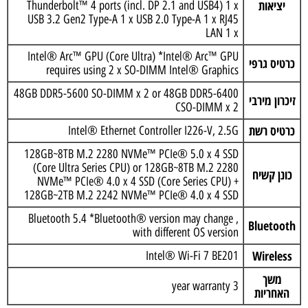
יציאות
Thunderbolt™ 4 ports (incl. DP 2.1 and USB4) 1 x
USB 3.2 Gen2 Type-A 1 x USB 2.0 Type-A 1 x RJ45
LAN 1 x
Intel® Arc™ GPU (Core Ultra) *Intel® Arc™ GPU
כרטיס גרפי
requires using 2 x SO-DIMM Intel® Graphics
48GB DDR5-5600 SO-DIMM x 2 or 48GB DDR5-6400
זיכרון מירבי
CSO-DIMM x 2
כרטיס רשת
Intel® Ethernet Controller I226-V, 2.5G
128GB~8TB M.2 2280 NVMe™ PCIe® 5.0 x 4 SSD
(Core Ultra Series CPU) or 128GB~8TB M.2 2280
כונן קשיח
NVMe™ PCIe® 4.0 x 4 SSD (Core Series CPU) +
128GB~2TB M.2 2242 NVMe™ PCIe® 4.0 x 4 SSD
, Bluetooth 5.4 *Bluetooth® version may change
Bluetooth
with different OS version
Wireless
Intel® Wi-Fi 7 BE201
משך
3 year warranty
האחריות