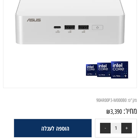
מק"ט:
90AR00P3-M000B0
מחיר:
₪
3,390
הוספה לעגלה