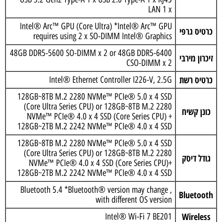
LAN 1 x
Intel® Arc™ GPU (Core Ultra) *Intel® Arc™ GPU
כרטיס גרפי
requires using 2 x SO-DIMM Intel® Graphics
48GB DDR5-5600 SO-DIMM x 2 or 48GB DDR5-6400
זיכרון מירבי
CSO-DIMM x 2
כרטיס רשת
Intel® Ethernet Controller I226-V, 2.5G
128GB~8TB M.2 2280 NVMe™ PCIe® 5.0 x 4 SSD
(Core Ultra Series CPU) or 128GB~8TB M.2 2280
כונן קשיח
NVMe™ PCIe® 4.0 x 4 SSD (Core Series CPU) +
128GB~2TB M.2 2242 NVMe™ PCIe® 4.0 x 4 SSD
128GB~8TB M.2 2280 NVMe™ PCIe® 5.0 x 4 SSD
(Core Ultra Series CPU) or 128GB~8TB M.2 2280
גודל דיסק
NVMe™ PCIe® 4.0 x 4 SSD (Core Series CPU)+
128GB~2TB M.2 2242 NVMe™ PCIe® 4.0 x 4 SSD
, Bluetooth 5.4 *Bluetooth® version may change
Bluetooth
with different OS version
Wireless
Intel® Wi-Fi 7 BE201