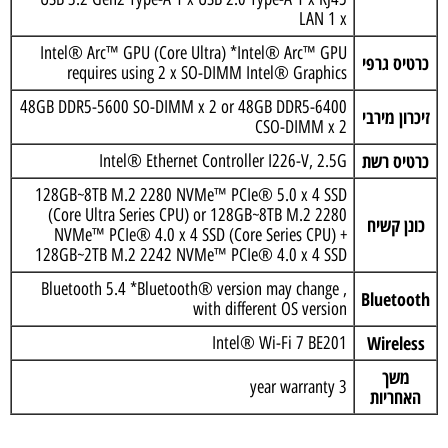
LAN 1 x
Intel® Arc™ GPU (Core Ultra) *Intel® Arc™ GPU
כרטיס גרפי
requires using 2 x SO-DIMM Intel® Graphics
48GB DDR5-5600 SO-DIMM x 2 or 48GB DDR5-6400
זיכרון מירבי
CSO-DIMM x 2
כרטיס רשת
Intel® Ethernet Controller I226-V, 2.5G
128GB~8TB M.2 2280 NVMe™ PCIe® 5.0 x 4 SSD
(Core Ultra Series CPU) or 128GB~8TB M.2 2280
כונן קשיח
NVMe™ PCIe® 4.0 x 4 SSD (Core Series CPU) +
128GB~2TB M.2 2242 NVMe™ PCIe® 4.0 x 4 SSD
, Bluetooth 5.4 *Bluetooth® version may change
Bluetooth
with different OS version
Wireless
Intel® Wi-Fi 7 BE201
משך
3 year warranty
האחריות