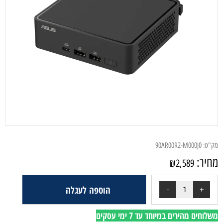
מק"ט:
90AR00R2-M000J0
מחיר:
₪
2,589
הוספה לעגלה
משלוחים מהירים במיוחד עד 7 ימי עסקים