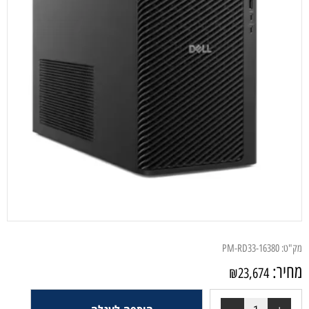
ק"ט:
PM-RD33-16380
חיר:
₪
23,674