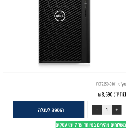
ק"ט:
FCT2250-9101
חיר:
₪
8,690
הוספה לעגלה
לוחים מהירים במיוחד עד 7 ימי עסקים