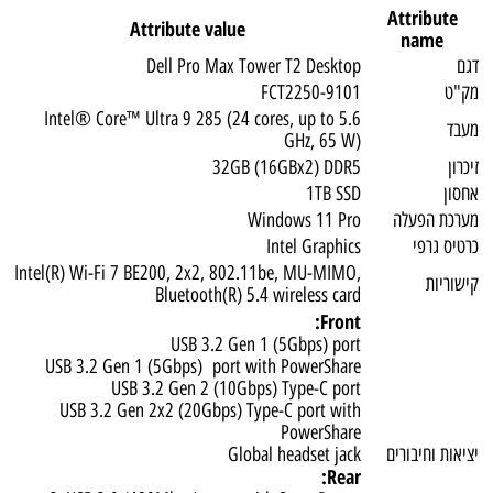
Attribute
Attribute value
name
גם
Dell Pro Max Tower T2 Desktop
ק"ט
FCT2250-9101
Intel® Core™ Ultra 9 285 (24 cores, up to 5.6
עבד
GHz, 65 W)
יכרון
32GB (16GBx2) DDR5
חסון
1TB SSD
ערכת הפעלה
Windows 11 Pro
רטיס גרפי
Intel Graphics
Intel(R) Wi-Fi 7 BE200, 2x2, 802.11be, MU-MIMO,
ישוריות
Bluetooth(R) 5.4 wireless card
Front:
USB 3.2 Gen 1 (5Gbps) port
USB 3.2 Gen 1 (5Gbps) port with PowerShare
USB 3.2 Gen 2 (10Gbps) Type-C port
USB 3.2 Gen 2x2 (20Gbps) Type-C port with
PowerShare
ציאות וחיבורים
Global headset jack
Rear: