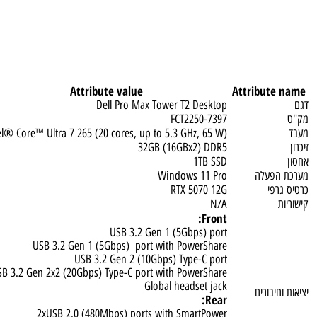
Attribute value
Attribut
Dell Pro Max Tower T2 Desktop
FCT2250-7397
Intel® Core™ Ultra 7 265 (20 cores, up to 5.3 GHz, 65 W)
32GB (16GBx2) DDR5
1TB SSD
פעלה
Windows 11 Pro
פי
RTX 5070 12G
N/A
Front:
USB 3.2 Gen 1 (5Gbps) port
USB 3.2 Gen 1 (5Gbps) port with PowerShare
USB 3.2 Gen 2 (10Gbps) Type-C port
USB 3.2 Gen 2x2 (20Gbps) Type-C port with PowerShare