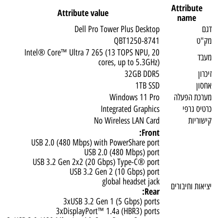
Attribute
Attribute value
name
גם
Dell Pro Tower Plus Desktop
ק"ט
QBT1250-8741
Intel® Core™ Ultra 7 265 (13 TOPS NPU, 20
עבד
cores, up to 5.3GHz)
יכרון
32GB DDR5
חסון
1TB SSD
ערכת הפעלה
Windows 11 Pro
רטיס גרפי
Integrated Graphics
ישוריות
No Wireless LAN Card
Front:
USB 2.0 (480 Mbps) with PowerShare port
USB 2.0 (480 Mbps) port
USB 3.2 Gen 2x2 (20 Gbps) Type-C® port
USB 3.2 Gen 2 (10 Gbps) port
global headset jack
ציאות וחיבורים
Rear:
3xUSB 3.2 Gen 1 (5 Gbps) ports
3xDisplayPort™ 1.4a (HBR3) ports