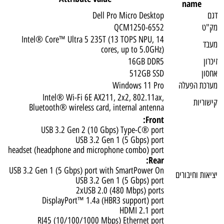
name
גם
Dell Pro Micro Desktop
ק"ט
QCM1250-6552
Intel® Core™ Ultra 5 235T (13 TOPS NPU, 14
עבד
cores, up to 5.0GHz)
יכרון
16GB DDR5
חסון
512GB SSD
ערכת הפעלה
Windows 11 Pro
Intel® Wi-Fi 6E AX211, 2x2, 802.11ax,
ישוריות
Bluetooth® wireless card, internal antenna
Front:
USB 3.2 Gen 2 (10 Gbps) Type-C® port
USB 3.2 Gen 1 (5 Gbps) port
headset (headphone and microphone combo) port
Rear:
USB 3.2 Gen 1 (5 Gbps) port with SmartPower On
ציאות וחיבורים
USB 3.2 Gen 1 (5 Gbps) port
2xUSB 2.0 (480 Mbps) ports
DisplayPort™ 1.4a (HBR3 support) port
HDMI 2.1 port
RJ45 (10/100/1000 Mbps) Ethernet port