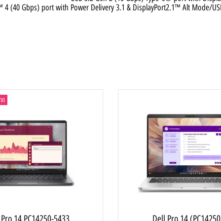
USB 3.2 Gen 1
USB 3.2 Gen 2 (10 Gbps) Type-C® port with 
lt™ 4 (40 Gbps) port with Power Delivery 3.1 & DisplayPort2.1™ Alt 
מחשב ני