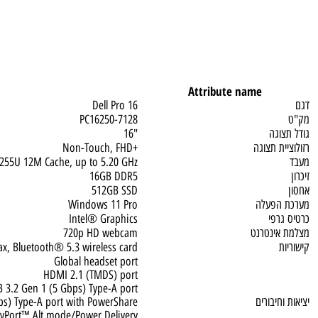
Attribute name
Dell Pro 16
PC16250-7128
גה
"16
 תצוגה
+Non-Touch, FHD
cessor 255U 12M Cache, up to 5.20 GHz
16GB DDR5
512GB SSD
פעלה
Windows 11 Pro
פי
Intel® Graphics
ינטרנט
720p HD webcam
802.11ax, Bluetooth® 5.3 wireless card
Global headset port
HDMI 2.1 (TMDS) port