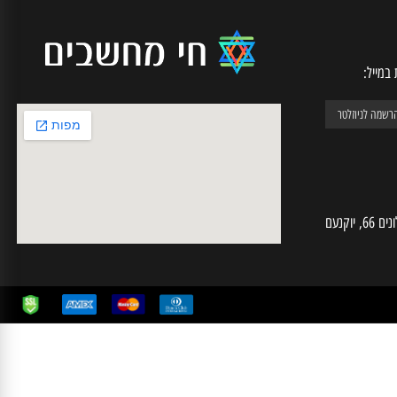
יל:
חי מחשבים | ע.מ 025574724 | האלונים 66, יוקנעם