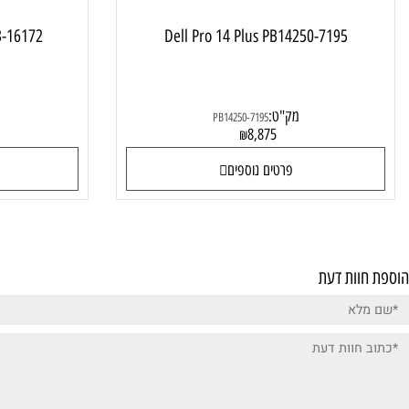
LT-RD33-16172
Dell Pro 14 Plus PB14250-7195
מק"ט:
מק"ט:
PB14250-7195
0
8,875
₪
פרטים נוספים
פרטי
ות דעת