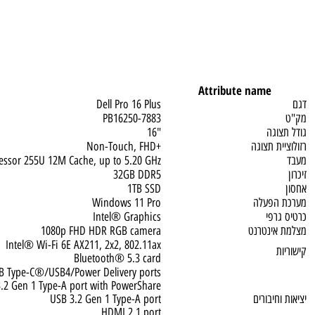
ue
Attribute name
Dell Pro 16 Plus
PB16250-7883
גה
"16
 תצוגה
+Non-Touch, FHD
7 Processor 255U 12M Cache, up to 5.20 GHz
32GB DDR5
1TB SSD
פעלה
Windows 11 Pro
פי
Intel® Graphics
ינטרנט
1080p FHD HDR RGB camera
Intel® Wi-Fi 6E AX211, 2x2, 802.11ax
Bluetooth® 5.3 card
ode/USB Type-C®/USB4/Power Delivery ports