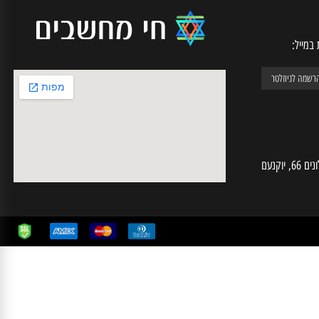
יל:
חי מחשבים | ע.מ 025574724 | האלונים 66, יוקנעם