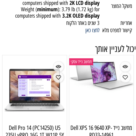
2K LCD display
computers shipped with
משקל המוצר
minimum
Weight (
): 3.79 lb (1.72 kg) for
3.2K OLED display
computers shipped with
אחריות
3 שנים באתר הלקוח
קישור למפרט מלא
לחצו כאן
יכול לעניין אותך
מחשב נייד עסקי
מחשב נייד Dell XPS 16 9640 XP-
Dell Pro 14 (PC14250) U5
235U,vPRO,16G,1T,W11P,5Y
RD33-14961