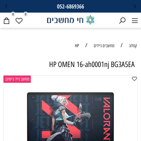
052-6869366
0
0
/
/
קטלוג
מחשבים ניידים
HP
HP OMEN 16-ah0001nj BG3A5EA
מחשב נייד גיימינג