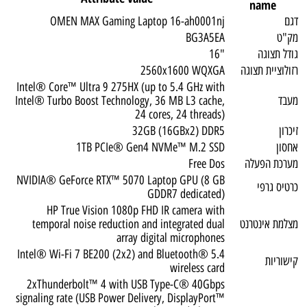
name
דגם
OMEN MAX Gaming Laptop 16-ah0001nj
מק"ט
BG3A5EA
גודל תצוגה
"16
רזולוציית תצוגה
2560x1600 WQXGA
Intel® Core™ Ultra 9 275HX (up to 5.4 GHz with
מעבד
Intel® Turbo Boost Technology, 36 MB L3 cache,
24 cores, 24 threads)
זיכרון
32GB (16GBx2) DDR5
אחסון
1TB PCIe® Gen4 NVMe™ M.2 SSD
מערכת הפעלה
Free Dos
NVIDIA® GeForce RTX™ 5070 Laptop GPU (8 GB
כרטיס גרפי
GDDR7 dedicated)
HP True Vision 1080p FHD IR camera with
מצלמת אינטרנט
temporal noise reduction and integrated dual
array digital microphones
Intel® Wi-Fi 7 BE200 (2x2) and Bluetooth® 5.4
קישוריות
wireless card
2xThunderbolt™ 4 with USB Type-C® 40Gbps
signaling rate (USB Power Delivery, DisplayPort™