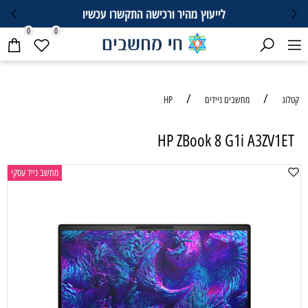
לייעוץ מהיר ורכישה התקשרו עכשיו
0
0
/
/
קטלוג
מחשבים ניידים
HP
HP ZBook 8 G1i A3ZV1ET
מחשב נייד עסקי