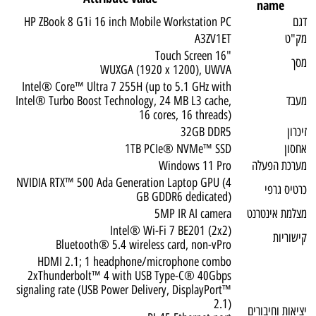
name
דגם
HP ZBook 8 G1i 16 inch Mobile Workstation PC
מק"ט
A3ZV1ET
"16 Touch Screen
מסך
WUXGA (1920 x 1200), UWVA
Intel® Core™ Ultra 7 255H (up to 5.1 GHz with
מעבד
Intel® Turbo Boost Technology, 24 MB L3 cache,
16 cores, 16 threads)
זיכרון
32GB DDR5
אחסון
1TB PCIe® NVMe™ SSD
מערכת הפעלה
Windows 11 Pro
NVIDIA RTX™ 500 Ada Generation Laptop GPU (4
כרטיס גרפי
GB GDDR6 dedicated)
מצלמת אינטרנט
5MP IR AI camera
Intel® Wi-Fi 7 BE201 (2x2)
קישוריות
Bluetooth® 5.4 wireless card, non-vPro
HDMI 2.1; 1 headphone/microphone combo
2xThunderbolt™ 4 with USB Type-C® 40Gbps
signaling rate (USB Power Delivery, DisplayPort™
2.1)
יציאות וחיבורים