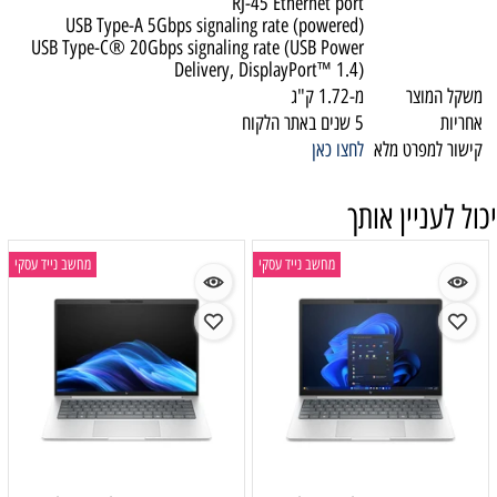
RJ-45 Ethernet port
USB Type-A 5Gbps signaling rate (powered)
USB Type-C® 20Gbps signaling rate (USB Power
Delivery, DisplayPort™ 1.4)
משקל המוצר
מ-1.72 ק"ג
אחריות
5 שנים באתר הלקוח
קישור למפרט מלא
לחצו כאן
יכול לעניין אותך
מחשב נייד עסקי
מחשב נייד עסקי