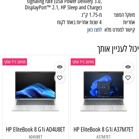
signaling rate (USB Power Delivery 3.0,
DisplayPort™ 2.1, HP Sleep and Charge)
משקל המוצר
מ-1.75 ק"ג
אחריות
4 שנות אחריות באתר לקוח
קישור למפרט מלא
לחצו כאן
יכול לעניין אותך
מחשב נייד עסקי
מחשב נייד עסקי
HP EliteBook 8 G1i AD4U8ET
HP EliteBook 8 G1i A37M7ET
AD4U8ET
A37M7ET