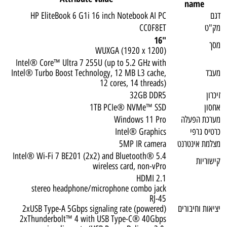
name
דגם
HP EliteBook 6 G1i 16 inch Notebook AI PC
מק"ט
CC0F8ET
"16
מסך
WUXGA (1920 x 1200)
Intel® Core™ Ultra 7 255U (up to 5.2 GHz with
מעבד
Intel® Turbo Boost Technology, 12 MB L3 cache,
12 cores, 14 threads)
זיכרון
32GB DDR5
אחסון
1TB PCIe® NVMe™ SSD
מערכת הפעלה
Windows 11 Pro
כרטיס גרפי
Intel® Graphics
מצלמת אינטרנט
5MP IR camera
Intel® Wi-Fi 7 BE201 (2x2) and Bluetooth® 5.4
קישוריות
wireless card, non-vPro
HDMI 2.1
stereo headphone/microphone combo jack
RJ-45
יציאות וחיבורים
2xUSB Type-A 5Gbps signaling rate (powered)
2xThunderbolt™ 4 with USB Type-C® 40Gbps