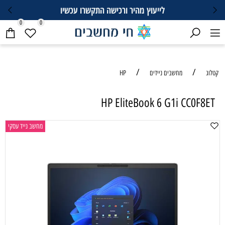
לייעוץ מהיר ורכישה התקשרו עכשיו
0
0
/
/
קטלוג
מחשבים ניידים
HP
HP EliteBook 6 G1i CC0F8ET
מחשב נייד עסקי