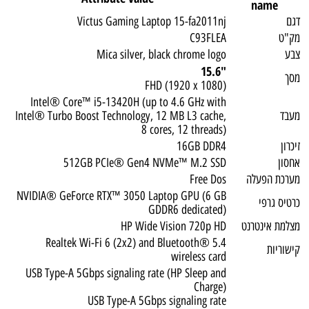
name
דגם
Victus Gaming Laptop 15-fa2011nj
מק"ט
C93FLEA
צבע
Mica silver, black chrome logo
"15.6
מסך
FHD (1920 x 1080)
Intel® Core™ i5-13420H (up to 4.6 GHz with
מעבד
Intel® Turbo Boost Technology, 12 MB L3 cache,
8 cores, 12 threads)
זיכרון
16GB DDR4
אחסון
512GB PCIe® Gen4 NVMe™ M.2 SSD
מערכת הפעלה
Free Dos
NVIDIA® GeForce RTX™ 3050 Laptop GPU (6 GB
כרטיס גרפי
GDDR6 dedicated)
מצלמת אינטרנט
HP Wide Vision 720p HD
Realtek Wi-Fi 6 (2x2) and Bluetooth® 5.4
קישוריות
wireless card
USB Type-A 5Gbps signaling rate (HP Sleep and
Charge)
USB Type-A 5Gbps signaling rate