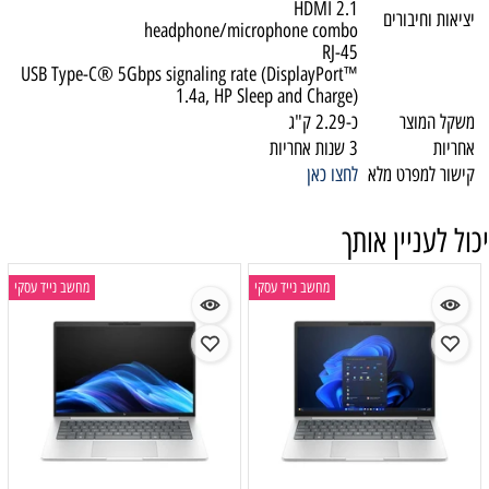
HDMI 2.1
יציאות וחיבורים
headphone/microphone combo
RJ-45
USB Type-C® 5Gbps signaling rate (DisplayPort™
1.4a, HP Sleep and Charge)
משקל המוצר
כ-2.29 ק"ג
אחריות
3 שנות אחריות
קישור למפרט מלא
לחצו כאן
יכול לעניין אותך
מחשב נייד עסקי
מחשב נייד עסקי