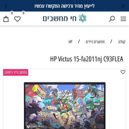
לייעוץ מהיר ורכישה התקשרו עכשיו
0
0
/
/
קטלוג
מחשבים ניידים
HP
HP Victus 15-fa2011nj C93FLEA
מחשב נייד גיימינג