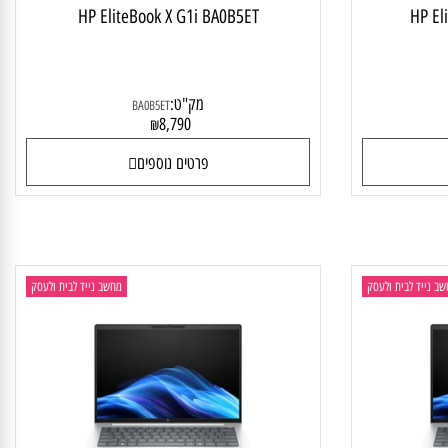
HP EliteBook X G1i BA0B5ET
HP
מק"ט:
BA0B5ET
8,790
₪
פרטים נוספים
יד לבית ולעסק
מחשב נייד לבית ולעסק