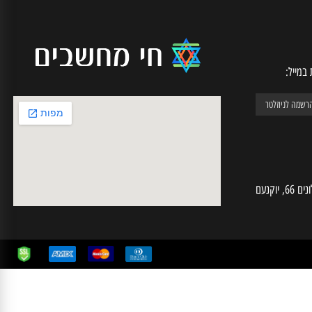
יל:
חי מחשבים | ע.מ 025574724 | האלונים 66, יוקנעם