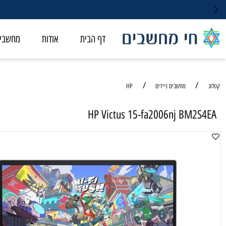
דף הבית
אודות
מחשבי ALL-IN-ONE
/
/
מחשבים ניידים
HP
HP Victus 15-fa2006nj BM2
מחשב נ