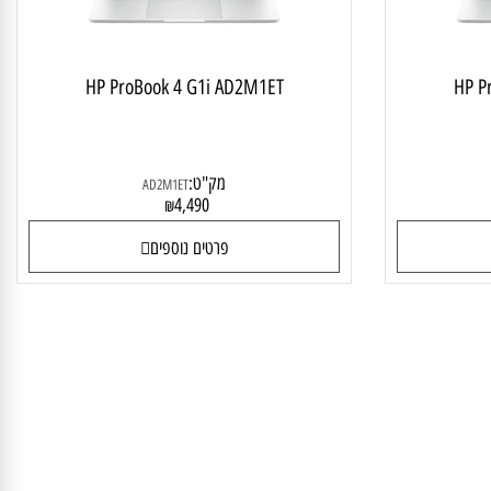
HP ProBook 4 G1i AD2M1ET
HP
מק"ט:
AD2M1ET
4,490
₪
פרטים נוספים