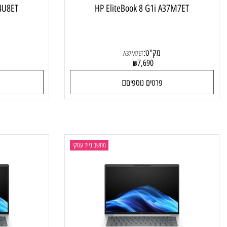
G1i AD4U8ET
HP EliteBook 8 G1i A37M7ET
מק"ט:
מק"
A37M7ET
0
7,690
₪
פרטים נוספים
פרטי
מחשב נייד עסקי