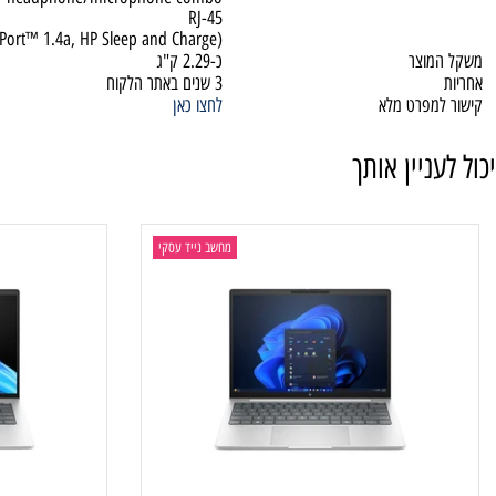
USB Type-A 5Gbps signaling rate
HDMI-out 2.1
יבורים
headphone/microphone combo
RJ-45
isplayPort™ 1.4a, HP Sleep and Charge)
וצר
כ-2.29 ק"ג
3 שנים באתר הלקוח
מפרט מלא
לחצו כאן
ניין אותך
מחשב נייד עסקי