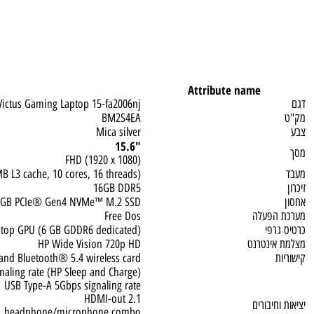
Attribute name
Victus Gaming Laptop 15-fa2006nj
BM2S4EA
Mica silver
"15.6
FHD (1920 x 1080)
 20 MB L3 cache, 10 cores, 16 threads)
16GB DDR5
512GB PCIe® Gen4 NVMe™ M.2 SSD
פעלה
Free Dos
פי
0 Laptop GPU (6 GB GDDR6 dedicated)
ינטרנט
HP Wide Vision 720p HD
 (2x2) and Bluetooth® 5.4 wireless card
s signaling rate (HP Sleep and Charge)