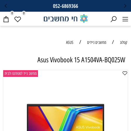
052-6869366
0
0
/
/
קטלוג
מחשבים ניידים
ASUS
Asus Vivobook 15 A1504VA-BQ025W
מחשב נייד לסטודנט ולבית