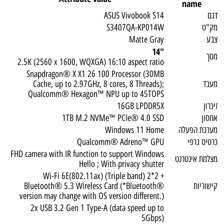
name
דגם
ASUS Vivobook S14
מק"ט
S3407QA-KP014W
צבע
Matte Gray
"14
מסך
2.5K (2560 x 1600, WQXGA) 16:10 aspect ratio
Snapdragon® X X1 26 100 Processor (30MB
מעבד
Cache, up to 2.97GHz, 8 cores, 8 Threads);
Qualcomm® Hexagon™ NPU up to 45TOPS
זיכרון
16GB LPDDR5X
אחסון
1TB M.2 NVMe™ PCIe® 4.0 SSD
מערכת הפעלה
Windows 11 Home
כרטיס גרפי
Qualcomm® Adreno™ GPU
FHD camera with IR function to support Windows
מצלמת אינטרנט
Hello ; With privacy shutter
Wi-Fi 6E(802.11ax) (Triple band) 2*2 +
קישוריות
Bluetooth® 5.3 Wireless Card (*Bluetooth®
version may change with OS version different.)
2x USB 3.2 Gen 1 Type-A (data speed up to
5Gbps)