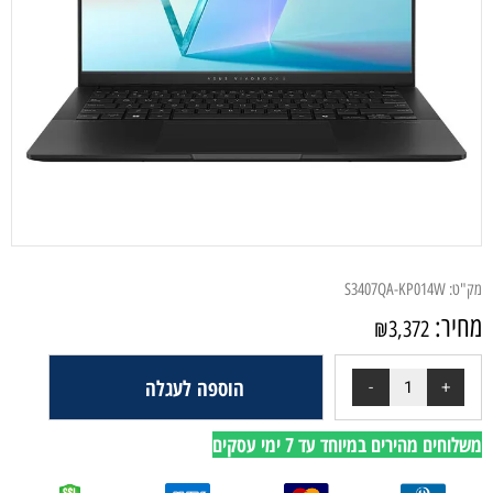
מק"ט:
S3407QA-KP014W
מחיר:
₪
3,372
הוספה לעגלה
משלוחים מהירים במיוחד עד 7 ימי עסקים