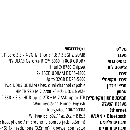
90X000FQYS
E) / 16T, P-core 2.5 / 4.7GHz, E-core 1.8 / 3.5GHz, 20MB
רפי
NVIDIA® GeForce RTX™ 5060 Ti 8GB GDDR7
לוח
Intel® B760 Chipset
2x 16GB UDIMM DDR5-4800
מקסימלי
Up to 32GB DDR5-5600
כרון
Two DDR5 UDIMM slots, dual-channel capable
1TB SSD M.2 2280 PCIe® 4.0x4 NVMe®
חסון מקסימלית
 + 1x M.2 SSD • 3.5" HDD up to 2TB • M.2 SSD up to 1TB
הפעלה
Windows® 11 Home, English
Et
Integrated 100/1000M