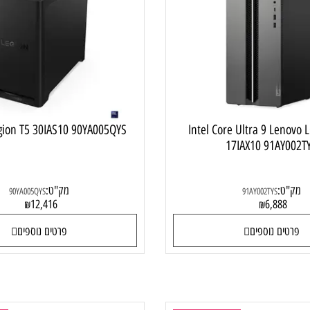
תחנת עבודה מקצועית
תחנת ע
Legion T5 30IAS10 90YA005QYS
Intel Core Ultra 9 L
17IAX10 91A
:
מק"ט:
90YA005QYS
91AY002TYS
12,416
6,88
₪
₪
ם נוספים
פרטים נוספים