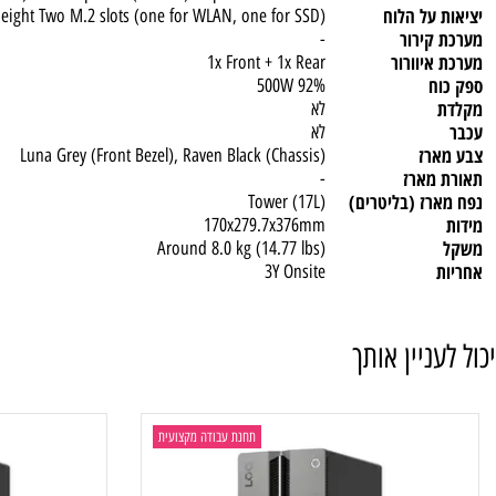
WLAN + Blu
Wi-Fi® 6E, 802.11ax 2x2 + BT5.3
 עליונים
Gen 1) 1x headphone / microphone combo jack (3.5mm)
 אחוריים
net (RJ-45) 1x headphone (3.5mm) 1x power connector
על הלוח
, full height Two M.2 slots (one for WLAN, one for SSD)
ירור
-
יוורור
1x Front + 1x Rear
500W 92%
לא
לא
רז
Luna Grey (Front Bezel), Raven Black (Chassis)
מארז
-
ז (בליטרים)
Tower (17L)
170x279.7x376mm
Around 8.0 kg (14.77 lbs)
3Y Onsite
ניין אותך