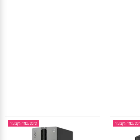
1x USB-C® (USB 5Gbps /
4