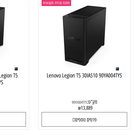
תחנת עבודה מקצועית
enovo Legion T5
Lenovo Legion T5 30IAS10 90YA004T
A005EYS
מק"ט:
מק"ט
90YA004TYS