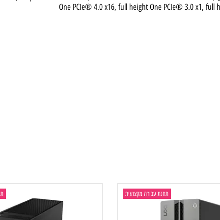
 USB 3.2 Gen 1), with 15W charging 2x USB-A (USB 5Gbps / USB 3.2 
x USB-A (Hi-Speed USB / USB 2.0) 1x HDMI® 2.1 TMDS 1x VGA 1x Ether
One PCIe® 4.0 x16, full height One PCIe® 3.0 x1