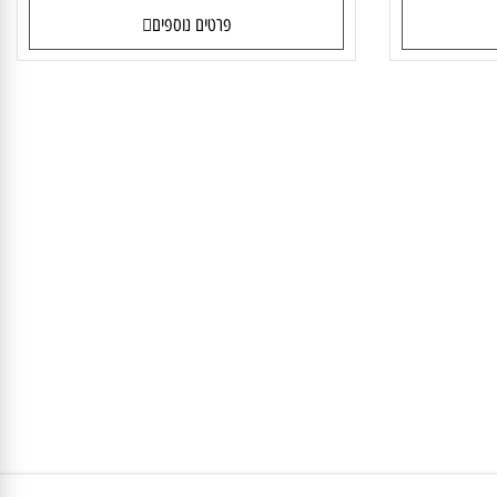
82XD0035IV
מק"ט:
82XD0035IV
5,270
₪
פרטים נוספים