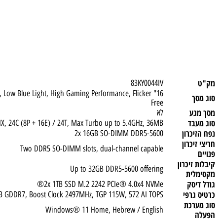
83KY0044IV
-SYNC®, Low Blue Light, High Gaming Performance, Flicker
Free
ע
לא
ד
 9 275HX, 24C (8P + 16E) / 24T, Max Turbo up to 5.4GHz, 36MB
כרון
2x 16GB SO-DIMM DDR5-5600
כרון
Two DDR5 SO-DIMM slots, dual-channel capable
יכרון
Up to 32GB DDR5-5600 offering
ית
סק
2x 1TB SSD M.2 2242 PCIe® 4.0x4 NVMe®
0 8GB GDDR7, Boost Clock 2497MHz, TGP 115W, 572 AI TOPS