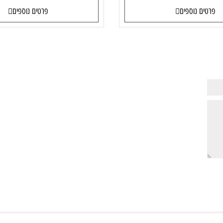
83AC0045IV
83D4004
:
מק"ט:
83AC0045IV
83D4004JIV
9,158
6,05
₪
₪
ם נוספים
פרטים נוספים