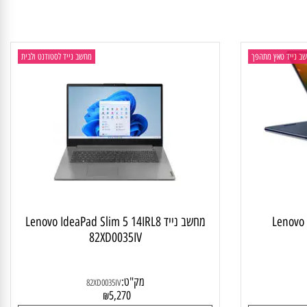
4,300
₪
פרטים נוספים
יד טאץ מתהפך
מחשב נייד לסטודנט ולבית
Lenovo
מחשב נייד Lenovo IdeaPad Slim 5 14IRL8