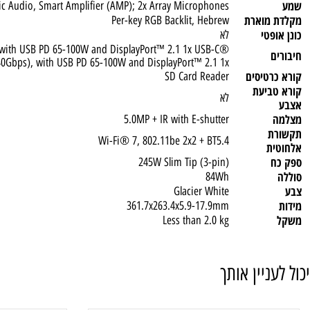
רפי
כת
Windows® 11 Home, Hebrew / English
Nahimic Audio, Smart Amplifier (AMP); 2x Array Microphones
מוארת
Per-key RGB Backlit, Hebrew
טי
לא
en 2), with USB PD 65-100W and DisplayPort™ 2.1 1x USB-C®
B4® 40Gbps), with USB PD 65-100W and DisplayPort™ 2.1 1x
טיסים
SD Card Reader
ביעת
לא
5.0MP + IR with E-shutter
Wi-Fi® 7, 802.11be 2x2 + BT5.4
ת
245W Slim Tip (3-pin)
84Wh
Glacier White
361.7x263.4x5.9-17.9mm
Less than 2.0 kg