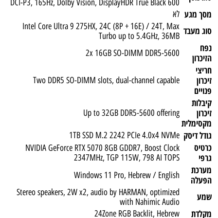
DCI-P3, 165Hz, Dolby Vision, DisplayHDR True Black 600
מסך מגע
לא
Intel Core Ultra 9 275HX, 24C (8P + 16E) / 24T, Max
סוג מעבד
Turbo up to 5.4GHz, 36MB
נפח
2x 16GB SO-DIMM DDR5-5600
הזיכרון
חריצי
זיכרון
Two DDR5 SO-DIMM slots, dual-channel capable
פנויים
קיבלות
זיכרון
Up to 32GB DDR5-5600 offering
מקסימלית
גודל דיסק
1TB SSD M.2 2242 PCIe 4.0x4 NVMe
כרטיס
NVIDIA GeForce RTX 5070 8GB GDDR7, Boost Clock
גרפי
2347MHz, TGP 115W, 798 AI TOPS
מערכת
Windows 11 Pro, Hebrew / English
הפעלה
Stereo speakers, 2W x2, audio by HARMAN, optimized
שמע
with Nahimic Audio
מקלדת
24Zone RGB Backlit, Hebrew