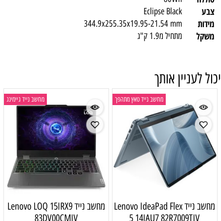
צבע
Eclipse Black
מידות
344.9x255.35x19.95-21.54 mm
משקל
מתחיל מ1.9 ק"ג
יכול לעניין אותך
מחשב נייד טאץ מתהפך
מחשב נייד גיימינג
מחשב נייד Lenovo IdeaPad Flex
מחשב נייד Lenovo LOQ 15IRX9
83DV00CMIV
5 14IAU7 82R7009TIV