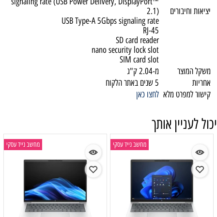
signaling rate (USB Power Delivery, DisplayPort™
יציאות וחיבורים
2.1)
USB Type-A 5Gbps signaling rate
RJ-45
SD card reader
nano security lock slot
SIM card slot
משקל המוצר
מ-2.04 ק"ג
אחריות
5 שנים באתר הלקוח
קישור למפרט מלא
לחצו כאן
יכול לעניין אותך
מחשב נייד עסקי
מחשב נייד עסקי