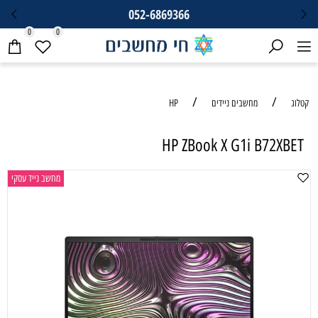
052-6869366
0
0
/
/
קטלוג
מחשבים ניידים
HP
HP ZBook X G1i B72XBET
מחשב נייד עסקי