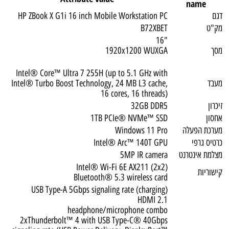
name
דגם
HP ZBook X G1i 16 inch Mobile Workstation PC
מק"ט
B72XBET
"16
מסך
1920x1200 WUXGA
Intel® Core™ Ultra 7 255H (up to 5.1 GHz with
מעבד
Intel® Turbo Boost Technology, 24 MB L3 cache,
16 cores, 16 threads)
זיכרון
32GB DDR5
אחסון
1TB PCIe® NVMe™ SSD
מערכת הפעלה
Windows 11 Pro
כרטיס גרפי
Intel® Arc™ 140T GPU
מצלמת אינטרנט
5MP IR camera
Intel® Wi-Fi 6E AX211 (2x2)
קישוריות
Bluetooth® 5.3 wireless card
USB Type-A 5Gbps signaling rate (charging)
HDMI 2.1
headphone/microphone combo
2xThunderbolt™ 4 with USB Type-C® 40Gbps