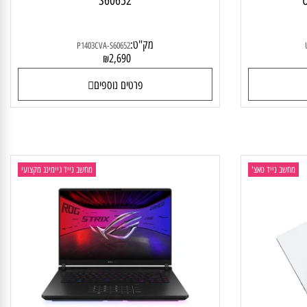
Asus Z
מחשב נייד ASUS EXPERTBOOK P1 P1403CVA-
S60652
מק"ט:
P1403CVA-S60652
2,690
₪
פרטים נוספים
חשב נייד טאצ'
מחשב נייד גיימינג מקצועי