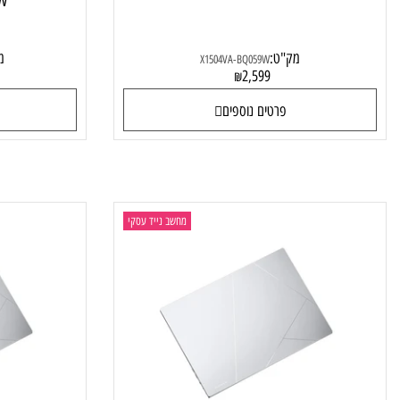
Asus VivoBook 15 X1504VA-BQ059
מחשב 
KM501W
מק"ט:
מק"ט:
1W
X1504VA-BQ059W
9
2,599
₪
פרטים נוספים
פרטי
מחשב נייד עסקי