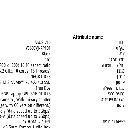
Attribute name
ASUS V16
V3607VJ-RP101
Black
גה
"16
 תצוגה
A (1920 x 1200) 16:10 aspect ratio
 to 5.2 GHz, 10 cores, 16 Threads)
16GB DDR5
1TB M.2 NVMe™ PCIe® 4.0 SSD
פעלה
Free Dos
פי
™ 3050 6GB Laptop GPU 6GB GDDR6
ינטרנט
p FHD camera ; With privacy shutter
 change with OS version different.)
r delivery (data speed up to 5Gbps)