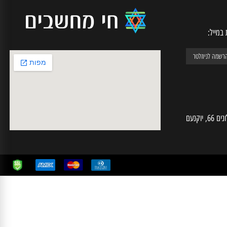
יל:
חי מחשבים | ע.מ 025574724 | האלונים 66, יוקנעם