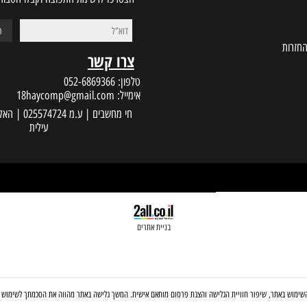
הצטרפו לרשימת התפוצה וקבלו הטבות במי
צרו קשר
טלפון:
052-6869366
אימייל:
18haycomp@gmail.com
עילית
בניית אתרים