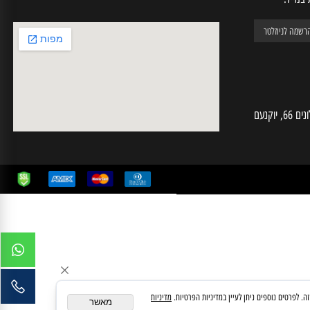
יל:
חי מחשבים | ע.מ 025574724 | האלונים 66, יוקנעם