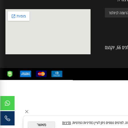
יל:
חי מחשבים | ע.מ 025574724 | האלונים 66, יוקנעם