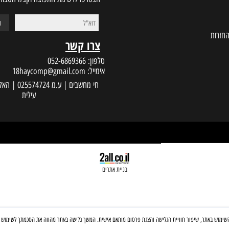
הצטרפו לרשימת התפוצה וקבלו הטבות במי
צרו קשר
טלפון:
052-6869366
אימייל:
18haycomp@gmail.com
עילית
בניית אתרים