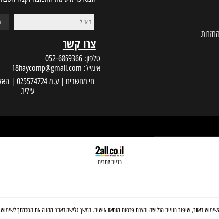
הצטרפו לרשימת התפוצה וקבלו הטבות במי
צרו קשר
טלפון:
052-6869366
אימייל:
18haycomp@gmail.com
עילית
בניית אתרים