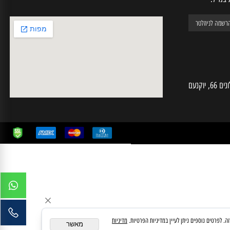
יל:
חי מחשבים | ע.מ 025574724 | האלונים 66, יוקנעם