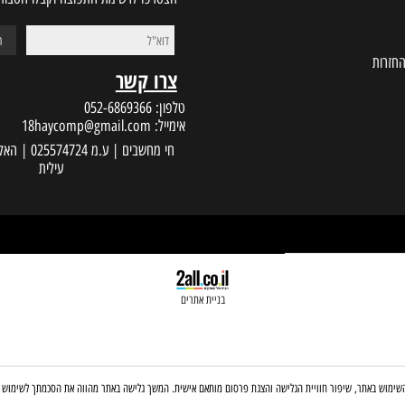
הצטרפו לרשימת התפוצה וקבלו הטבות במי
צרו קשר
טלפון:
052-6869366
אימייל:
18haycomp@gmail.com
עילית
בניית אתרים