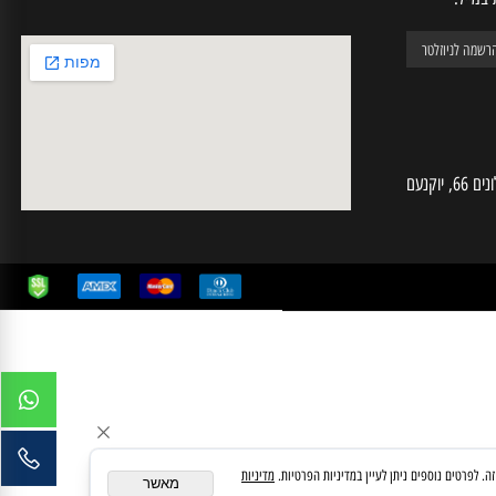
יל:
חי מחשבים | ע.מ 025574724 | האלונים 66, יוקנעם